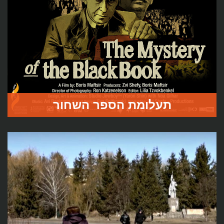
ייחודיות הטרגדיה של חורבן עדת הקרימצ'קים וחיסולם של
הקולחוזים היהודיים – יחד עם קהילות יהודיות האחרות של חצי
האי קרים.
לעמוד הסרט
תעלומת הספר השחור
סטלין רצה למנוע את פרסום הספר הזה. מדוע הוא היה כה
מסוכן בעיניו? סרטו החדש של בוריס מפציר מגולל את סיפורו
של הספר השחור, שאילו ראה אור היה משנה עבור כולנו את
האופן בו אנו תופסים את השואה, האנטישמיות המודרנית וחיי
היהודים בברה"מ.
לעמוד הסרט