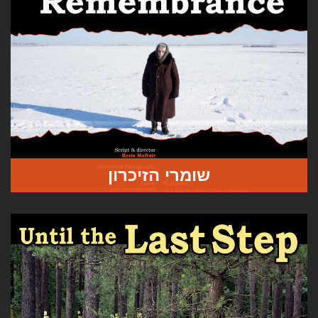
מגירות הזיכרון הנפתחות במהלך החיפושים חושפות את
ההיסטוריה המורכבת של יהודי לטביה: לפני – בזמן – ואחרי
השואה.
לעמוד הסרט
שומרי הזיכרון
שומרי הזיכרון – הם עדים יהודים ולא יהודים ולצידם אוספי
הזיכרון החיים במקום.
הסרט “שומרי הזיכרון” צולם באתרי הרצח, וממחיש במדוייק את
תחושת הזמן והמקום של האירועים הטראגיים.
לעמוד הסרט