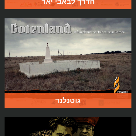
הדרך לבאבי יאר
הדרך לבאבי יאר" מתחקה אחר מאה הימים הראשונים של
השואה באוקראינה, ושואל כיצד התפתחה מערכת ההשמדה
ההמונית הזאת. באמצעות ראיונות עם היסטוריונים, עדי ראייה
מקומיים ויהודים שורדי השואה הסרט מצייר תמונה רחבה
וכואבת המציגה את גורלם של יהודי אוקראינה בשואה.
לעמוד הסרט
גוטנלנד
בנובמבר 1941 כובשת הארמיה ה-11 של הצבא הגרמני את חצי
האי קרים. תוך זמן קצר מתחילות אקציות רצח של היהודים –
כמו בשאר שטחי ברית המועצות שנכבשו עד אז.
הסרט השביעי בפרויקט הדוקומנטרי של בוריס מפציר מספר על