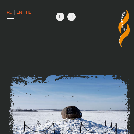
|
|
RU
EN
HE