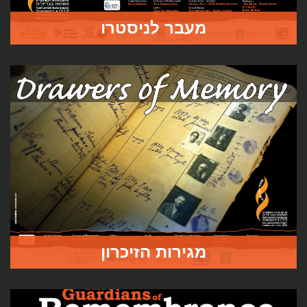
מעבר לניסטרו
הסרט “מעבר לניסטרו” מתאר חלק מאירועי השואה, שהתרחשו
בשנה הראשונה של המלחמה הפטריוטית הגדולה בשטחי ברית
המועצות שנשלטו על ידי רומניה.
לעמוד הסרט
מגירות הזיכרון
בסרט השישי של פרויקט השואה בשטחי ברית המועצות לשעבר
יוצא בוריס מפציר למסע הגילוי של השבת זיכרון השואה
בלטביה. ארץ בה נולד .1971וגדל עד העלייה לישראל בשנת